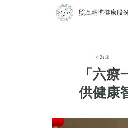
照互精準健康股
< Back
「六療
供健康