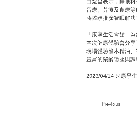
白煜昌表示，睡眠科
音療、芳療及食療等
將陸續推廣智眠解決
「康寧生活會館」為
本次健康體驗會分享
現場體驗檜木精油、
豐富的樂齡講座與課
2023/04/14 @康寧
Previous