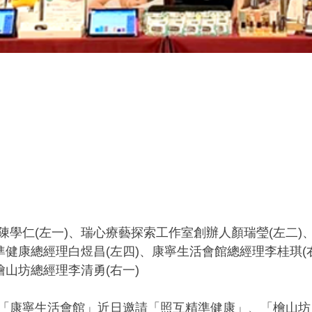
陳學仁(左一)、瑞心療藝探索工作室創辦人顏瑞瑩(左二)
準健康總經理白煜昌(左四)、康寧生活會館總經理李桂琪(
檜山坊總經理李清勇(右一)
「康寧生活會館」近日邀請「照互精準健康」、「檜山坊