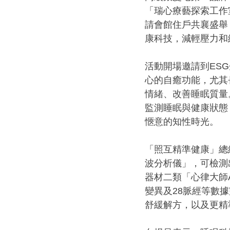
「瑞心療藝探索工作
請會館住戶共襄盛舉
康科技，減輕壓力和
活動開場邀請到ES
心的自癒功能，尤其
情緒、改善睡眠質量
監測睡眠與健康狀態
愜意的知性時光。
「照互精準健康」總
波分析儀」，可檢測
器材二類「心律大師A
變異及28脈經等數
舒緩解方，以及更精