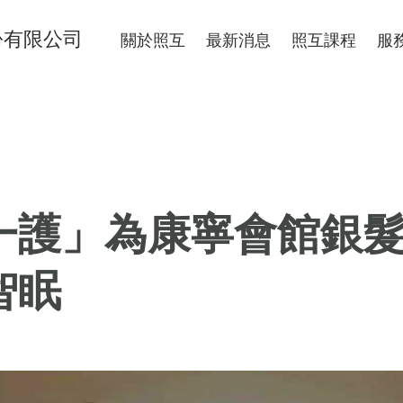
份有限公司
關於照互
最新消息
照互課程
服
一護」為康寧會館銀
智眠