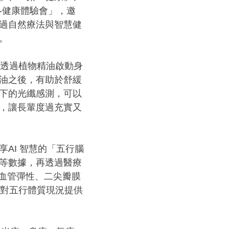
-健康體驗會」，邀
過自然療法與智慧健
。
，透過植物精油啟動身
油之後，有助於舒緩
下的光纖感測，可以
，讓長輩度過充實又
AI 智慧的「五行腦
等數據，再透過醫療
、血管彈性、二尖瓣膜
針對五行體質現況提供