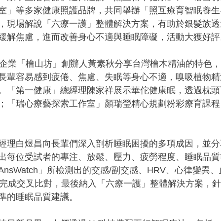
室」等多家健康照護品牌，共同舉辦「照互療育智眠養生
，現場解說「六療一護」整體解決方案，有助於銀髮族透
緩解焦慮，進而改善身心不適與睡眠障礙，活動大獲好評
G企業「檜山坊」創辦人黃素秋分享台灣檜木精油的特色
長輩容易感到疲倦、焦慮、失眠等身心不適，嗅吸植物精
。「第一健康」總經理陳家祥展示華佗健康眠，透過枕頭
；「瑞心療藝探索工作室」顏瑞瑩精心規劃粉彩療育課程
經理白煜昌向長輩們深入剖析睡眠困擾的多項成因，並分享
出每位受試者的專注、放鬆、壓力、疲勞程度、睡眠品質
nsWatch」所檢測出的交感/副交感、HRV、心律變異
據完成交叉比對，最後納入「六療一護」整體解決方案，
準的睡眠品質建議。