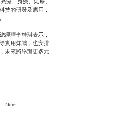
：光療、身療、氣療、
科技的研發及應用，
。
總經理李桂琪表示，
等實用知識，也安排
，未來將舉辦更多元
Next