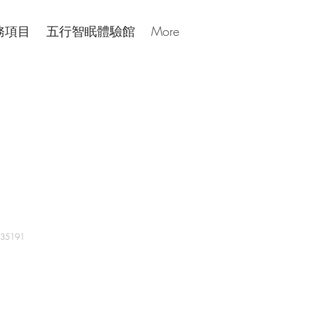
務項目
五行智眠體驗館
More
35191