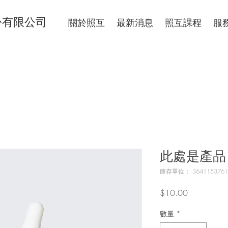
份有限公司
關於照互
最新消息
照互課程
服
此處是產品
庫存單位： 3641153761
價
$10.00
格
數量
*