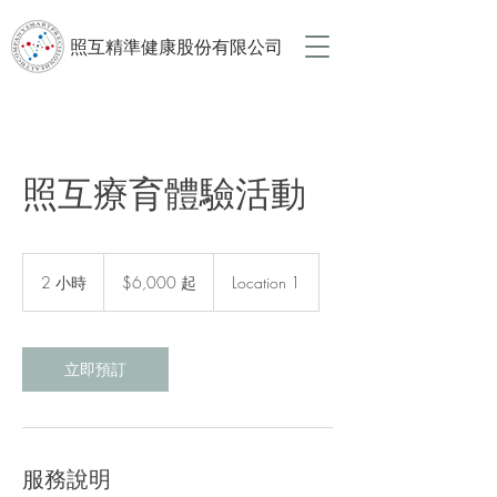
照互精準健康股份有限公司
照互療育體驗活動
6,000
新
2 小時
2
$6,000 起
Location 1
台
小
幣
時
起
立即預訂
服務說明