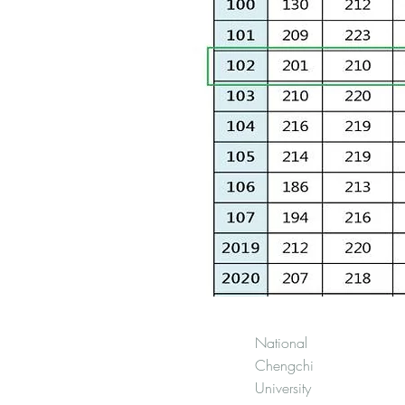
National
Chengchi
University