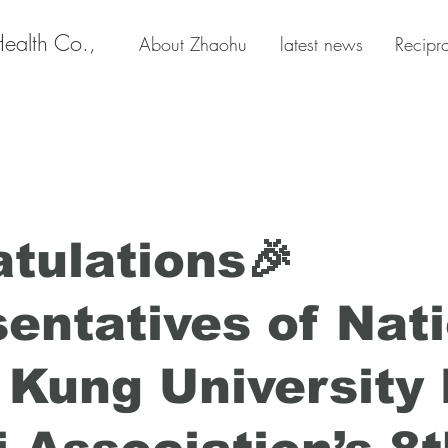
Health Co.,
About Zhaohu
latest news
Recipr
tulations🎉
entatives of Nat
 Kung University