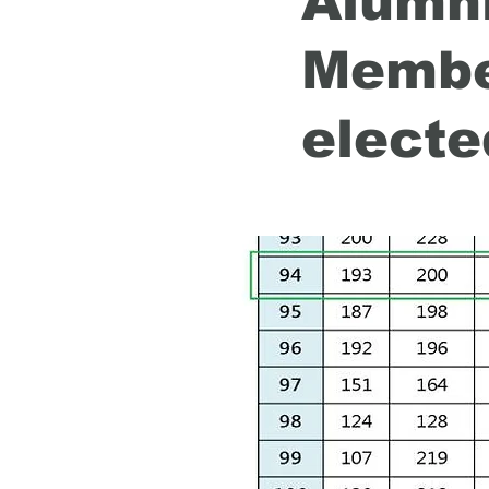
Alumni
Membe
electe