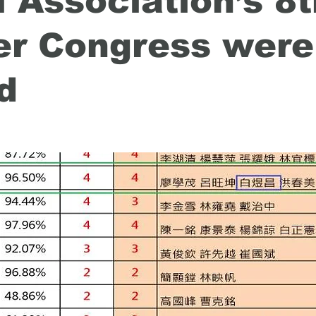
 Association’s 8t
r Congress were
d