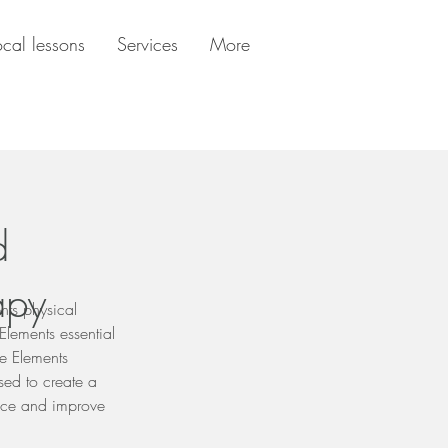
ocal lessons
Services
More
d
apy
nts physical
Elements essential
ve Elements
sed to create a
nce and improve