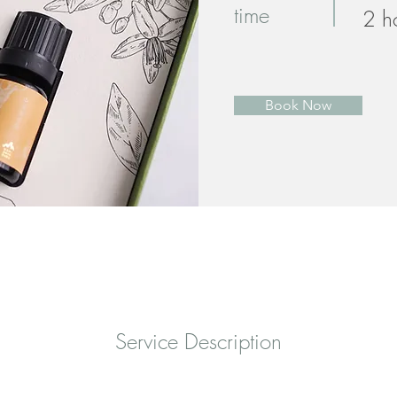
time
2 h
Book Now
​Service Description