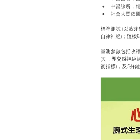
中醫診所，精
社會大眾依醫
標準測試 (以藍芽
自律神經)；隨機Re
量測參數包括收縮壓
(%)，即交感神經
衡指標)，及5分