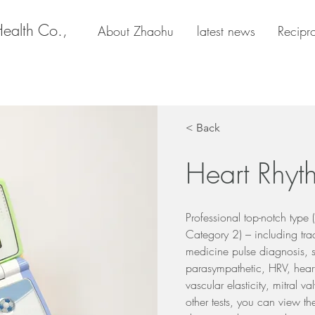
Health Co.,
About Zhaohu
latest news
Recipr
< Back
Heart Rhyt
Professional top-notch type
Category 2) – including tra
medicine pulse diagnosis, 
parasympathetic, HRV, heart
vascular elasticity, mitral va
other tests, you can view t