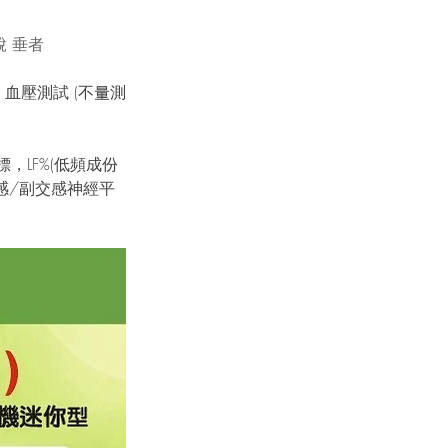
 垂者
；血壓測試 (不量測
，LF%(低頻成份
交感/副交感神經平