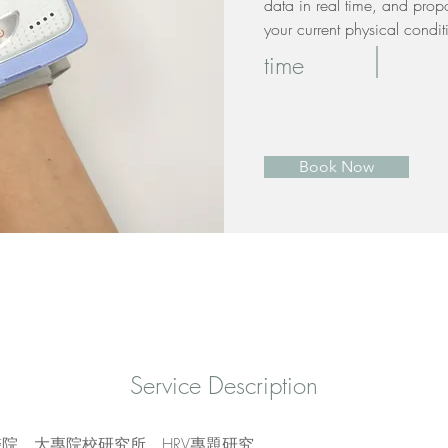
data in real time, and propo
your current physical condit
time
Book Now
​Service Description
院，大專院校研究所，HRV專題研究