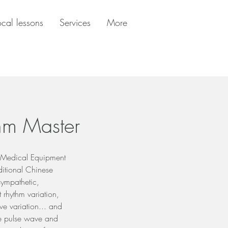
ocal lessons
Services
More
hm Master
 (Medical Equipment
ditional Chinese
sympathetic,
 rhythm variation,
lve variation... and
he pulse wave and