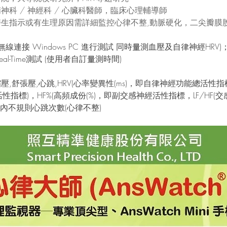
神科 / 神經科 / 心臟科醫師，臨床心理輔導師
生指示或有生理原因需詳細監控心律不整,動脈硬化，二尖瓣膜脫
無線連接 Windows PC 進行測試 同時量測血壓及自律神經HRV)
al-Time測試 (使用者自訂量測時間)
,舒張壓,心跳,HRV(心率變異性(ms)，即自律神經功能總活性指標
活性指標)，HF%(高頻成份(%)，即副交感神經活性指標，LF/HF(
鐘內不規則心跳次數(心律不整)